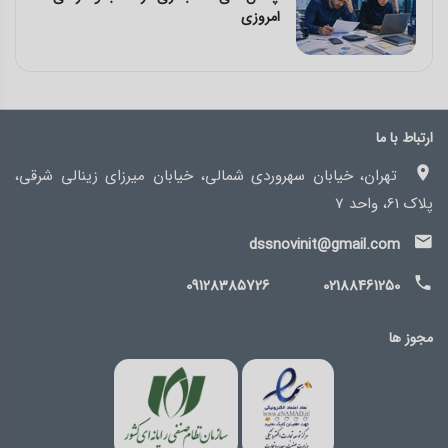
مدیریت مالی
ارتباط با ما
تهران، خیابان سهروردی شمالی، خیابان میرزای زینالی شرقی،
پلاک 61، واحد 7
dssnovinit@gmail.com
09128385726
02188461250
مجوز ها