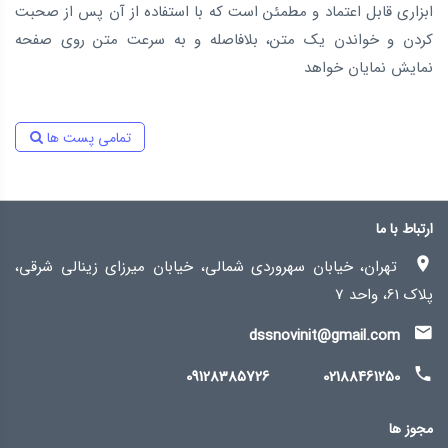
از صحبت
قدرتمند در زمینه مدیریت ارتباط با مجموعه درون سازمان و 
ی صفحه
ها و پیگیری های زمانبندی شده مربوط به کارها می باشد .
تمامی پست ها
ارتباط با ما
تهران، خیابان سهروردی شمالی، خیابان میرزای زینالی شرقی،
پلاک 61، واحد 7
dssnovinit@gmail.com
09128385726
02188461250
مجوز ها