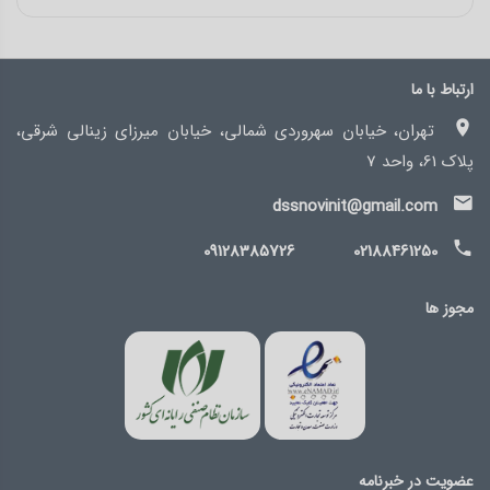
ارتباط با ما
تهران، خیابان سهروردی شمالی، خیابان میرزای زینالی شرقی،
پلاک 61، واحد 7
dssnovinit@gmail.com
09128385726
02188461250
مجوز ها
عضویت در خبرنامه