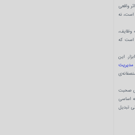
ثر واقعی
است، نه
ه وظایف،
 است که
زار. این
ار مدیریت
صفانه‌ی
رای صحبت
چه اساسی
نی تبدیل