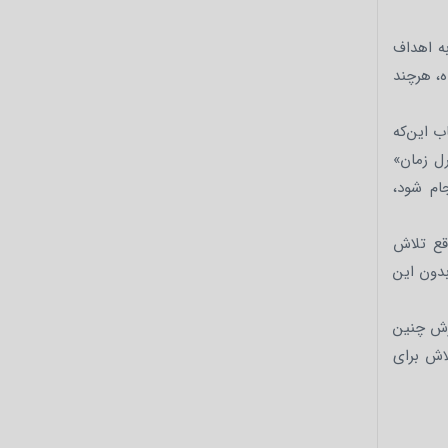
به اهداف
ه، هرچند
ب این‌که
ل زمان»
جام شود،
اقع تلاش
بدون این
رزش چنین
لاش برای