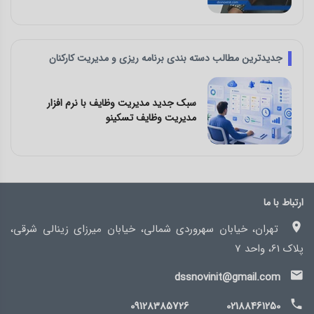
جدیدترین مطالب دسته بندی برنامه ریزی و مدیریت کارکنان
رم افزار
چالش‌ های کار تیمی و راه‌ حل آن با 
مدیریت وظایف تسکینو
ارتباط با ما
تهران، خیابان سهروردی شمالی، خیابان میرزای زینالی شرقی،
پلاک 61، واحد 7
dssnovinit@gmail.com
09128385726
02188461250