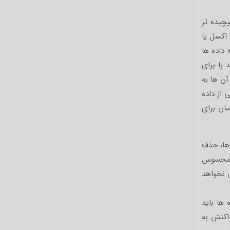
یچیده تر
اکسل یا
داده ها
 را برای
ن ها به
 از داده
ان برای
ها، حذف
ن محسوس
ی نخواهد
ها باید
واکنش به