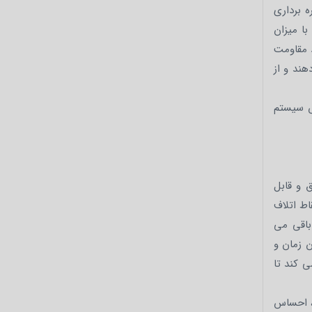
ه برداری
ا میزان
د مقاومت
ند و از
ش سیستم
 و قابل
ط اتلاف
باقی می
 زمان و
 کند تا
د، احساس