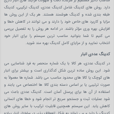
مناسب تأثیر مستقیم بر سرعت، دقت و سهولت فرآیند های انبار داری
دارد. روش های کدینگ شامل کدینگ عددی، کدینگ ترکیبی، کدینگ
طبقه بندی شده و کدینگ هوشمند هستند. هر یک از این روش ها
مزایا و کاربرد های خاص خود را دارند و می توانند در کاهش خطا و
افزایش بهره وری مؤثر باشند. در ادامه هر روش را به تفصیل بررسی
می کنیم تا شما بتوانید مناسب ترین سیستم را برای انبار خود
انتخاب نمایید و از مزایای کامل کدینگ بهره مند شوید.
کدینگ عددی انبار
در کدینگ عددی، هر کالا با یک شماره منحصر به فرد شناسایی می
شود. این روش ساده ترین شکل کدگذاری است و بیشتر برای انبار
های کوچک یا کالا های محدود مناسب می باشد. شماره ها معمولاً به
صورت ترتیبی یا بر اساس دسته بندی کالا ها اختصاص می یابند و
استفاده از آن ها برای پرسنل آسان است. کدینگ عددی باعث می
شود عملیات ثبت و جستجو سریع تر انجام شود و خطا های انسانی
کاهش یابد. این سیستم همچنین قابلیت ترکیب با سایر روش های
کدینگ را دارد و می تواند به شکل انعطاف پذیر در ساختار انبار پیاده