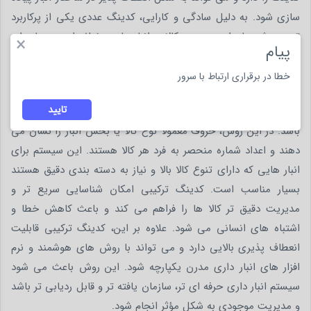
سازی شود. به دلیل سادگی و کارایی، کدینگ عددی یکی از پرکاربرد
ترین روش ها برای مدیریت کالا در انبار های مختلف است و پایه ای
×
پیام
مناسب برای سیستم های پیچیده تر به شمار می رود.
خطا در برقراری ارتباط با سرور
کدینگ ترکیبی انبار (حروف + عدد)
تایید
کدینگ ترکیبی شامل ترکیب حروف و اعداد برای شناسایی کالا ها می
باشد. در این روش، حروف معمولاً نوع کالا یا بخش انبار را نشان می
دهند و اعداد شماره منحصر به فرد هر کالا هستند. این سیستم برای
انبار هایی که دارای تنوع کالا بالا و نیاز به دسته بندی دقیق هستند
بسیار مناسب است. کدینگ ترکیبی امکان شناسایی سریع تر و
مدیریت دقیق تر کالا ها را فراهم می کند و باعث کاهش خطا و
اشتباه های انسانی می شود. علاوه بر این، کدینگ ترکیبی قابلیت
انعطاف پذیری بالایی دارد و می تواند با روش های هوشمند و نرم
افزار های انبار داری مدرن یکپارچه شود. این روش باعث می شود
سیستم انبار داری حرفه ای تر، سازمان یافته تر و قابل ردیابی تر باشد
و مدیریت موجودی به شکل مؤثر انجام شود.