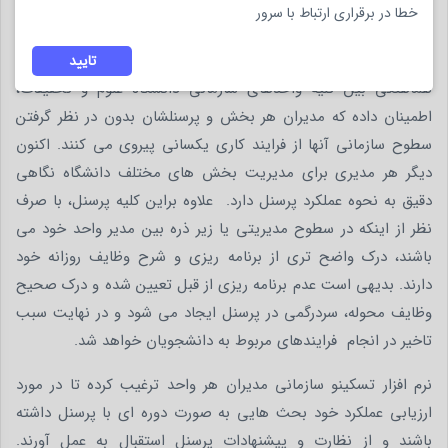
خطا در برقراری ارتباط با سرور
ارزش آفرینی پس از پیاده سازی
نرم افزار برنامه ریزی و مدیریت وظایف
تسکینو با ایجاد سازگاری و
تایید
هماهنگی بین کلیه واحدهای سازمانی دانشگاه علوم و تحقیقات،
اطمینان داده که مدیران هر بخش و پرسنلشان بدون در نظر گرفتن
سطوح سازمانی آنها از فرایند کاری یکسانی پیروی می کنند. اکنون
دیگر هر مدیری برای مدیریت بخش های مختلف دانشگاه نگاهی
دقیق به نحوه عملکرد پرسنل دارد. علاوه براین کلیه پرسنل، با صرف
نظر از اینکه در سطوح مدیریتی یا زیر ذره بین مدیر واحد خود می
باشند، درک واضح تری از برنامه ریزی و شرح وظایف روزانه خود
دارند. بدیهی است عدم برنامه ریزی از قبل تعیین شده و درک صحیح
وظایف محوله، سردرگمی در پرسنل ایجاد می شود و در نهایت سبب
تاخیر در انجام فرایندهای مربوط به دانشجویان خواهد شد.
نرم افزار تسکینو سازمانی مدیران هر واحد ترغیب کرده تا در مورد
ارزیابی عملکرد خود بحث هایی به صورت دوره ای با پرسنل داشته
باشند و از نظارت و پیشنهادات پرسنل استقبال به عمل آورند.