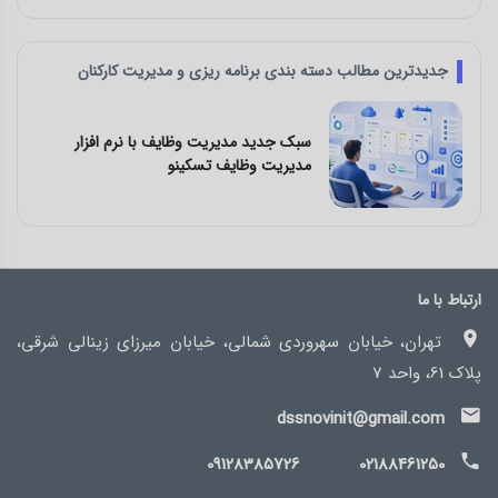
جدیدترین مطالب دسته بندی برنامه ریزی و مدیریت کارکنان
فزار
چالش‌ های کار تیمی و راه‌ حل آن با نرم ا
مدیریت وظایف تسکینو
ارتباط با ما
تهران، خیابان سهروردی شمالی، خیابان میرزای زینالی شرقی،
پلاک 61، واحد 7
dssnovinit@gmail.com
09128385726
02188461250