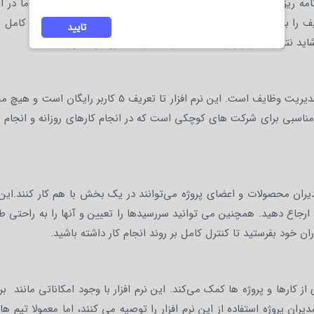
رنامه ریزی ها و روند پیشرفت وظایف و فعالیت ها نظارت داشت. ما در 
 را برای شما توضیح دهیم ، البته نمی توان انکار کرد که توضیح کامل 
تایید
ید نتوان به ریزترین امکانات هر یک از این نرم افزارها پرداخت .
دارای دو بخش مدیریت ارتباطات و مدیریت وظایف است. این نرم افزار تا تعریف 5 کاربر 
نه مناسبی برای شرکت های کوچکی است که در انجام کارهای روزانه و انجام پ
ان محصولات و اعضای پروژه می‌توانند در یک بخش با هم کار کنند.این ن
 ارجاع دهید. همچنین می توانید سررسیدها را تعیین و آنها را به راحتی ط
ن خود بفرستید تا کنترل کامل بر روند انجام کار داشته باشید.
 کارها و پروژه ها کمک می‌کند. این نرم افزار با وجود امکاناتی مانند برن
دیران پروژه استفاده از این نرم افزار را توصیه می کنند، اما معمولا تیم ه