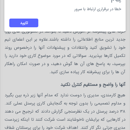
ایجاد فرصت هایی برای پیشرفت
خطا در برقراری ارتباط با سرور
اعضای تیم زمانی برای شرکت و خودشان ارزشمند هستند ، که فرصت
آموختن حرفه و مهارت های جدید را دارند. پرسنل خود را در زمینه و
تایید
حرفه های پیشرفته تر آموزش دهید تا بتوانند در تکنولوژی های روز،
جدید ترین منابع اطلاعاتی را داشته باشند.علاوه بر این اعضای تیم
خود را تشویق کنید وانتقادات و پیشنهادات آنها را درخصوص روند
تکمیل کارها بپذیرید. سوالاتی که در مورد موضوع کاری خود دارید را
بپرسید، به پاسخ های آن ها گوش دهید، و در صورت امکان راهکار
آن ها را برای پیشرفته کار پیاده سازی کنید.
آنها را واضح و مستقیم کنترل نکنید
هیچ کارمندی، مدیری را دوست ندارد که مدام آنها زیر ذره بین بگیرد
و مداوم تصمیمی را بدون توجه به گنجایش کاری پرسنل عملی کند.
38 درصد پرسنل در یک نظرسنجی گزارش دادند که ترجیح می دهند
در کارهایی که برایشان ناخوشایند است شرکت کنند تا اینکه زیردست
مدیری جزئی نگر کار کنند. اهداف شرکت خود را برای پرسنلتان شفاف