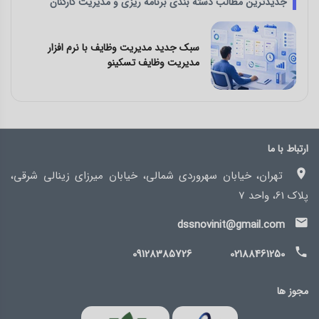
جدیدترین مطالب دسته بندی برنامه ریزی و مدیریت کارکنان
 افزار
چالش‌ های کار تیمی و راه‌ حل آن با نرم
مدیریت وظایف تسکینو
ارتباط با ما
تهران، خیابان سهروردی شمالی، خیابان میرزای زینالی شرقی،
پلاک 61، واحد 7
dssnovinit@gmail.com
09128385726
02188461250
مجوز ها