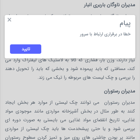
مدیران ناوگان باربری انبار
مدیران ناوگان های باربری می توانند چک لیست هایی را برای
×
پیام
رانندگان خود ایجاد کنند تا از آن برای بررسی بخش های لیفتراک
استفاده شود تا هنگام جابجایی بار آسیبی به راننده و محصولات انبار
خطا در برقراری ارتباط با سرور
وارد نشود. به به طور مثال هر راننده لیفتراک قبل از جابجایی کالاهای
تایید
انبار می بایستی مواردی نظیر مقدار بنزینی که برای جابجایی بارها
نیاز دارند، وزن بار، فشاری که کالا به لاستیک های لیفتراک وارد می
کند، مسافتی که باید پیموده شود و بخشی که باید را تحویل دهند
را بررسی و چک لیست های مربوطه را تیک می زند.
مدیران رستوران
مدیران رستوران می توانند چک لیستی از موارد هر بخش ایجاد
کنند به طور مثال در بخش آشپزخانه مواردی مانند موجودی مواد
غذایی، تاریخ انقضای مواد غذایی می بایستی به صورت دوره ای
بررسی شود و یا حتی پیشخدمت ها باید چک لیستی از مواردی
مانند پر بودن چاشنی های روی میز و تمیز کردن سطوح رستوران