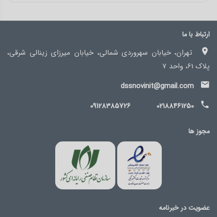
ارتباط با ما
تهران، خیابان سهروردی شمالی، خیابان میرزای زینالی شرقی،
پلاک 61، واحد 7
dssnovinit@gmail.com
09128385726
02188461250
مجوز ها
عضویت در خبرنامه