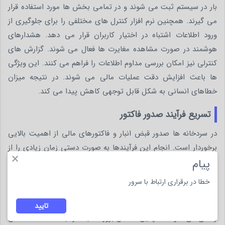
بار در سیستم ثبت می شوند و در تمامی بخش ها مورد استفاده قرار
می گیرند. همچنین نرم افزار کنترل های مختلفی را برای جلوگیری از
ورود اطلاعات اشتباه در اختیار کاربران قرار می دهد. هشدارهای
هوشمند در صورت مشاهده مغایرت ها فعال می شوند. گزارش های
کنترلی نیز امکان بررسی مداوم اطلاعات را فراهم می کنند. این ویژگی
ها باعث افزایش دقت عملیات مالی می شوند. در نتیجه میزان
خطاهای انسانی به شکل قابل توجهی کاهش پیدا می کند.
تسریع فرآیند صدور فاکتور
در سردخانه ها صدور قبض انبار و فاکتورهای مالی از اهمیت بالایی
برخوردار است. انجام این فرآیندها به صورت دستی زمان زیادی را از
×
کارکنان می گیرد. نرم افزار حسابداری سردخانه تمامی اطلاعات مورد
پیام
نیاز را به صورت خودکار ثبت و ذخیره می کند. هنگام خروج کالا یا
خطا در برقراری ارتباط با سرور
تسویه حساب مشتری، سیستم می تواند فاکتور مربوطه را در کوتاه
ترین زمان صادر کند. این موضوع باعث افزایش سرعت خدمات
تایید
رسانی می شود. همچنین احتمال بروز اشتباه در ثبت اطلاعات کاهش