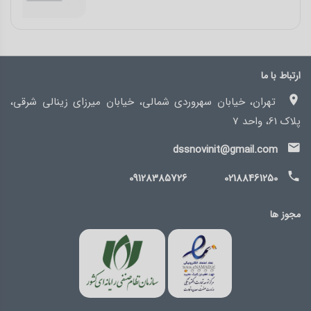
ارتباط با ما
تهران، خیابان سهروردی شمالی، خیابان میرزای زینالی شرقی،
پلاک 61، واحد 7
dssnovinit@gmail.com
09128385726
02188461250
مجوز ها