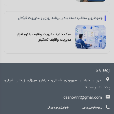
جدیدترین مطالب دسته بندی برنامه ریزی و مدیریت کارکنان
رم افزار
چالش‌ های کار تیمی و راه‌ حل آن با 
مدیریت وظایف تسکینو
ارتباط با ما
تهران، خیابان سهروردی شمالی، خیابان میرزای زینالی شرقی،
پلاک 61، واحد 7
dssnovinit@gmail.com
09128385726
02188461250