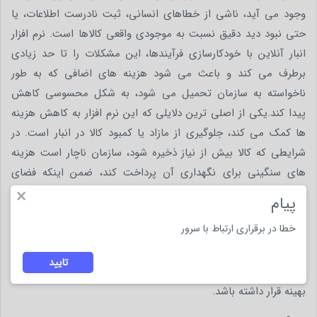
وجود می آید، ناشی از خطاهای انسانی، ثبت نادرست اطلاعات، یا
حتی نبود دید دقیق نسبت به موجودی واقعی کالاها است. نرم افزار
انبار آنلاین با خودکارسازی فرآیندها، این مشکلات را تا حد زیادی
برطرف می کند و باعث می شود هزینه های اضافی که به طور
ناخواسته به سازمان تحمیل می شود، به شکل محسوسی کاهش
پیدا کند.یکی از اصلی ترین دلایلی که این نرم افزار به کاهش هزینه
ها کمک می کند، جلوگیری از مازاد یا کمبود کالا در انبار است. در
شرایطی که کالا بیش از نیاز ذخیره شود، سازمان ناچار است هزینه
های سنگینی برای نگهداری آن پرداخت کند، ضمن اینکه فضای
×
ارزشمند انبار نیز بیهوده اشغال می شود. از سوی دیگر، اگر موجودی
پیام
کمتر از نیاز باشد، کسب و کار با مشکلاتی مانند نارضایتی مشتری، از
خطا در برقراری ارتباط با سرور
دست رفتن فرصت های فروش و حتی توقف خط تولید مواجه خواهد
شد. نرم افزار انبار آنلاین با کنترل موجودی به صورت لحظه ای، این
تایید
مشکلات را از بین می برد و موجب می شود انبار همواره در وضعیت
بهینه قرار داشته باشد.