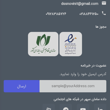
dssnovinit@gmail.com
09128385726
02188461250
مجوز ها
عضویت در خبرنامه
آدرس ایمیل خود را وارد نمایید.
ارسال
داده سامان سپهر در شبکه های اجتماعی