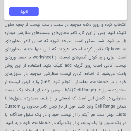
شما باز می‌کند. حال کافی است تا برگه‌ حاوی لیست مورد نظر را
تایید
انتخاب کنید. سپس طیف وسیعی از سلول‌های موجود در لیست را
انتخاب کرده و روی دکمه موجود در سمت راست لیست از جعبه سلول
کلیک کنید. پس از این کار، کادر محاوره‌ای لیست‌های سفارشی دوباره
باز می‌شود. شما ممکن است متوجه شوید که عنوان کادر محاوره‌ای
به Options تغییر کرده است، هرچند که این تنها جعبه محاوره‌ای
است. برای وارد کردن آیتم‌های لیست از worksheet به جعبه ورودی
لیست، کافی است روی گزینه add کلیک کنید. استفاده از این روش
باعث می‌شود تا اضافه کردن لیست سفارشی موجود در سلول‌های
خود و در workbook به‌آسانی انجام شود. #b3) وارد کردن لیست از
محدوده سلول‌ها (Cell Range)#/b سومین راه برای ایجاد یک لیست
سفارشی در اکسل این است که لیستی را از طیف محدوده سلول‌ها یا
همان Cell Range وارد کنید. قبل از باز کردن کادر محاوره‌ای Custom
Lists، بهتر است هر آیتم را از لیست خود و در یک سلول جداگانه یا
در یک ستون یا یک ردیف و از یک برگه در workbook خود وارد کنید.
موارد مورد نظر را انتخاب کرده و سپس نامی را برای طیف وسیعی از