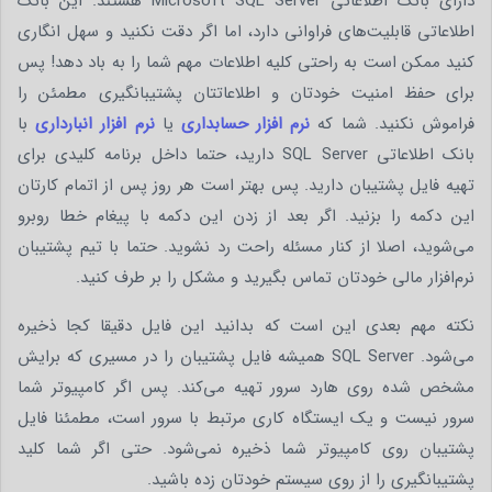
دارای بانک اطلاعاتی Microsoft SQL Server هستند. این بانک
اطلاعاتی قابلیت‌های فراوانی دارد، اما اگر دقت نکنید و سهل انگاری
کنید ممکن است به راحتی کلیه اطلاعات مهم شما را به باد دهد! پس
برای حفظ امنیت خودتان و اطلاعاتتان پشتیبانگیری مطمئن را
فراموش نکنید. شما که
نرم افزار حسابداری
یا
نرم افزار انبارداری
با
بانک اطلاعاتی SQL Server دارید، حتما داخل برنامه کلیدی برای
تهیه فایل پشتیبان دارید. پس بهتر است هر روز پس از اتمام کارتان
این دکمه را بزنید. اگر بعد از زدن این دکمه با پیغام خطا روبرو
می‌شوید، اصلا از کنار مسئله راحت رد نشوید. حتما با تیم پشتیبان
نرم‌افزار مالی خودتان تماس بگیرید و مشکل را بر طرف کنید.
نکته مهم بعدی این است که بدانید این فایل دقیقا کجا ذخیره
می‌شود. SQL Server همیشه فایل پشتیبان را در مسیری که برایش
مشخص شده روی هارد سرور تهیه می‌کند. پس اگر کامپیوتر شما
سرور نیست و یک ایستگاه کاری مرتبط با سرور است، مطمئنا فایل
پشتیبان روی کامپیوتر شما ذخیره نمی‌شود. حتی اگر شما کلید
پشتیبانگیری را از روی سیستم خودتان زده باشید.