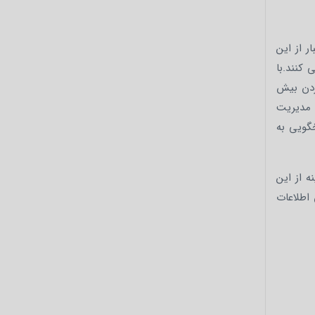
ر از این
 کنند.با
کردن بیش
. مدیریت
گویی به
ه از این
 اطلاعات