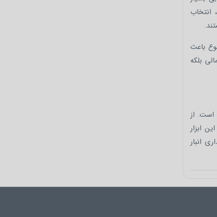
 انتخاب
ند.
ضوع باعث
الی بلکه
 است. از
ن ابزار
ری انبار